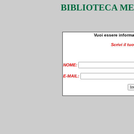
BIBLIOTECA M
Vuoi essere informa
Scrivi il t
NOME:
E-MAIL: