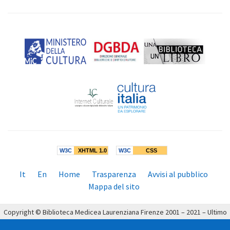
W3C
XHTML 1.0
W3C
CSS
Menù
It
En
Home
Trasparenza
Avvisi al pubblico
inferiore:
Mappa del sito
Copyright © Biblioteca Medicea Laurenziana Firenze 2001 – 2021 – Ultimo
aggiornamento: 19/04/2021