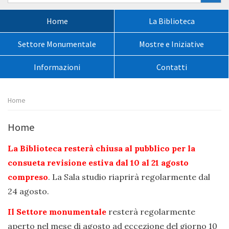
nel
sito:
Menù
Home
La Biblioteca
principale:
Settore Monumentale
Mostre e Iniziative
Informazioni
Contatti
Percorso
Home
pagina:
Home
La Biblioteca resterà chiusa al pubblico per la
consueta revisione estiva dal 10 al 21 agosto
compreso
. La Sala studio riaprirà regolarmente dal
24 agosto.
Il Settore monumentale
resterà regolarmente
aperto nel mese di agosto ad eccezione del giorno 10