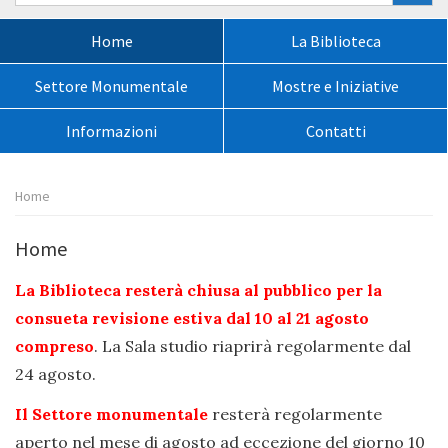
nel
sito:
Menù
Home
La Biblioteca
principale:
Settore Monumentale
Mostre e Iniziative
Informazioni
Contatti
Percorso
Home
pagina:
Home
La Biblioteca resterà chiusa al pubblico per la
consueta revisione estiva dal 10 al 21 agosto
compreso
. La Sala studio riaprirà regolarmente dal
24 agosto.
Il Settore monumentale
resterà regolarmente
aperto nel mese di agosto ad eccezione del giorno 10