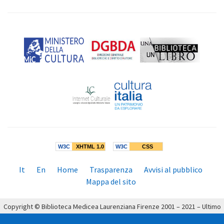
W3C
XHTML 1.0
W3C
CSS
Menù
It
En
Home
Trasparenza
Avvisi al pubblico
inferiore:
Mappa del sito
Copyright © Biblioteca Medicea Laurenziana Firenze 2001 – 2021 – Ultimo
aggiornamento: 19/04/2021