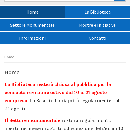
nel
sito:
Menù
Home
La Biblioteca
principale:
Settore Monumentale
Mostre e Iniziative
Informazioni
Contatti
Percorso
Home
pagina:
Home
La Biblioteca resterà chiusa al pubblico per la
consueta revisione estiva dal 10 al 21 agosto
compreso
. La Sala studio riaprirà regolarmente dal
24 agosto.
Il Settore monumentale
resterà regolarmente
aperto nel mese di agosto ad eccezione del giorno 10