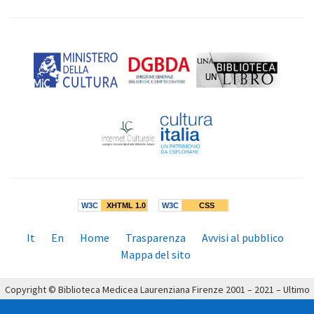
W3C
XHTML 1.0
W3C
CSS
Menù
It
En
Home
Trasparenza
Avvisi al pubblico
inferiore:
Mappa del sito
Copyright © Biblioteca Medicea Laurenziana Firenze 2001 – 2021 – Ultimo
aggiornamento: 19/04/2021