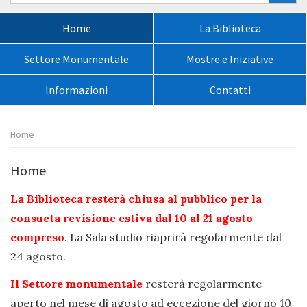
nel
sito:
Menù
Home
La Biblioteca
principale:
Settore Monumentale
Mostre e Iniziative
Informazioni
Contatti
Percorso
Home
pagina:
Home
La Biblioteca resterà chiusa al pubblico per la
consueta revisione estiva dal 10 al 21 agosto
compreso
. La Sala studio riaprirà regolarmente dal
24 agosto.
Il Settore monumentale
resterà regolarmente
aperto nel mese di agosto ad eccezione del giorno 10