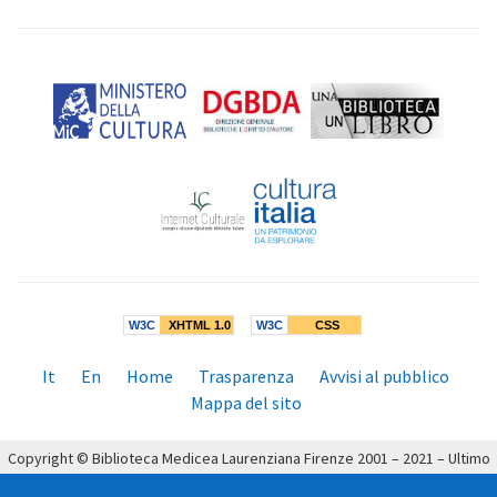
W3C
XHTML 1.0
W3C
CSS
Menù
It
En
Home
Trasparenza
Avvisi al pubblico
inferiore:
Mappa del sito
Copyright © Biblioteca Medicea Laurenziana Firenze 2001 – 2021 – Ultimo
aggiornamento: 19/04/2021