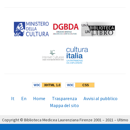
W3C
XHTML 1.0
W3C
CSS
Menù
It
En
Home
Trasparenza
Avvisi al pubblico
inferiore:
Mappa del sito
Copyright © Biblioteca Medicea Laurenziana Firenze 2001 – 2021 – Ultimo
aggiornamento: 19/04/2021