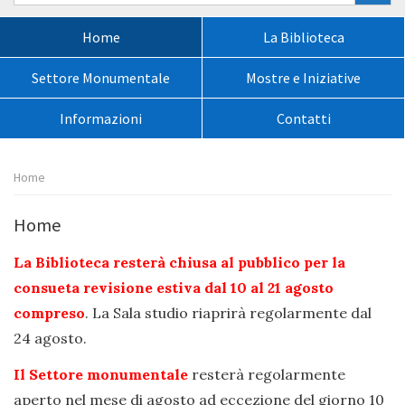
nel
sito:
Menù
Home
La Biblioteca
principale:
Settore Monumentale
Mostre e Iniziative
Informazioni
Contatti
Percorso
Home
pagina:
Home
La Biblioteca resterà chiusa al pubblico per la
consueta revisione estiva dal 10 al 21 agosto
compreso
. La Sala studio riaprirà regolarmente dal
24 agosto.
Il Settore monumentale
resterà regolarmente
aperto nel mese di agosto ad eccezione del giorno 10