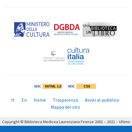
W3C
XHTML 1.0
W3C
CSS
Menù
It
En
Home
Trasparenza
Avvisi al pubblico
inferiore:
Mappa del sito
Copyright © Biblioteca Medicea Laurenziana Firenze 2001 – 2021 – Ultimo
aggiornamento: 19/04/2021