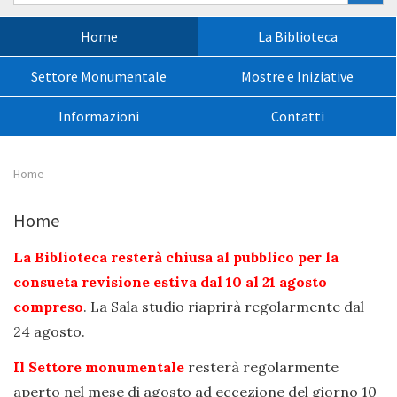
nel
sito:
Menù
Home
La Biblioteca
principale:
Settore Monumentale
Mostre e Iniziative
Informazioni
Contatti
Percorso
Home
pagina:
Home
La Biblioteca resterà chiusa al pubblico per la
consueta revisione estiva dal 10 al 21 agosto
compreso
. La Sala studio riaprirà regolarmente dal
24 agosto.
Il Settore monumentale
resterà regolarmente
aperto nel mese di agosto ad eccezione del giorno 10