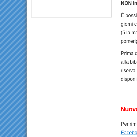
NON inv
È possib
giorni c
(5 la ma
pomerig
Prima d
alla bib
riserva
disponib
Nuov
Per rim
Facebo