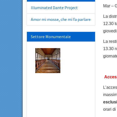
Mar –
Illuminated Dante Project
La dist
Amor mi mosse, che mi fa parlare
12.30 t
giovedi
Settore Monumentale
La rest
13.30 n
giornat
Access
L’acces
massim
esclus
orari di