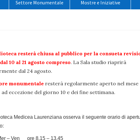
Settore Monumentale
Mostre e Iniziative
o
lioteca resterà chiusa al pubblico per la consueta revisi
 dal 10 al 21 agosto compreso
. La Sala studio riaprirà
rmente dal 24 agosto.
tore monumentale
resterà regolarmente aperto nel mese 
 ad eccezione del giorno 10 e dei fine settimana.
ioteca Medicea Laurenziana osserva il seguente orario di apertu
o:
Mer – Ven ore 8.15 – 13.45