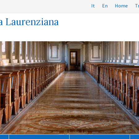
It
En
Home
T
a Laurenziana