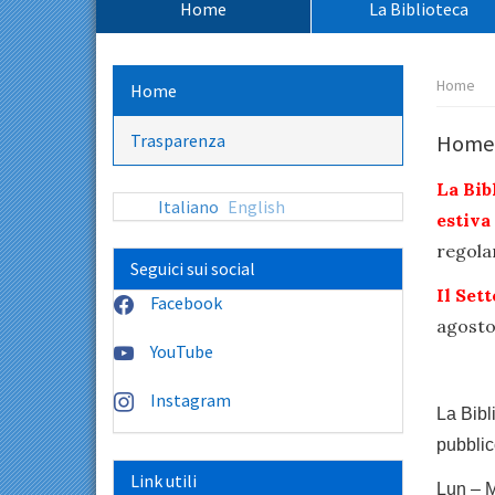
Home
La Biblioteca
principale:
Percors
Home
Home
pagina:
Trasparenza
Home
La Bib
Italiano
English
estiva
regola
Seguici sui social
Il Set
Facebook
agosto
YouTube
Instagram
La Bibl
pubblic
Link utili
Lun – 