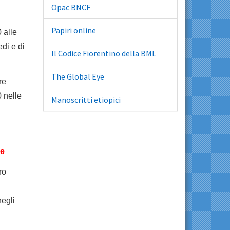
Opac BNCF
Papiri online
 alle
edi e di
Il Codice Fiorentino della BML
The Global Eye
re
0 nelle
Manoscritti etiopici
ne
ro
egli