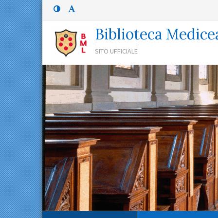
Menù
Menù
principale
superiore:
Menù
Biblioteca Medice
superiore
SITO UFFICIALE
Percorso
di
navigazione
Contenuto
principale
Menù
contestuale
Navigazione
secondaria
Menù
inferiore
Menù