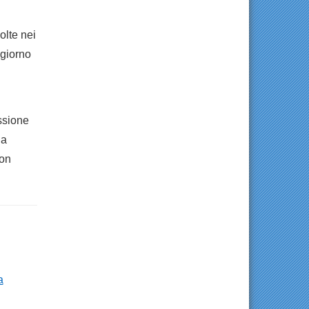
olte nei
 giorno
ssione
la
non
a