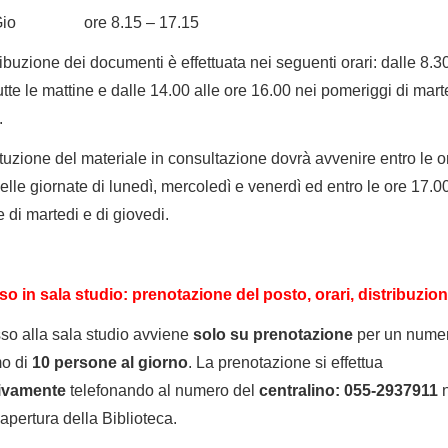
 Gio ore 8.15 – 17.15
ribuzione dei documenti è effettuata nei seguenti orari: dalle 8.30
utte le mattine e dalle 14.00 alle ore 16.00 nei pomeriggi di mart
.
ituzione del materiale in consultazione dovrà avvenire entro le o
elle giornate di lunedì, mercoledì e venerdì ed entro le ore 17.0
e di martedi e di giovedi.
o in sala studio: prenotazione del posto,
orari, distribuzio
so alla sala studio avviene
solo su
prenotazione
per un nume
o di
10 persone al giorno
. La prenotazione si effettua
ivamente
telefonando al numero del
centralino: 055-2937911
n
 apertura della Biblioteca.