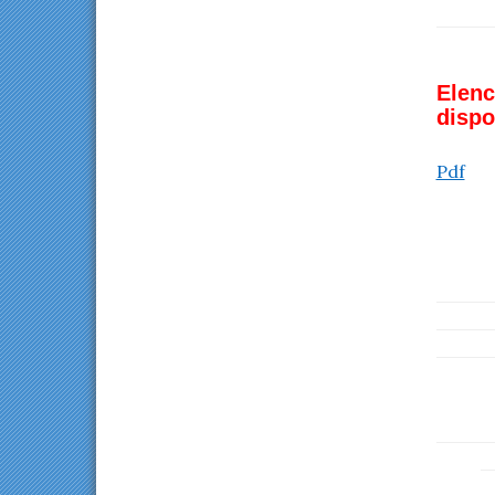
Elenc
dispo
Pdf