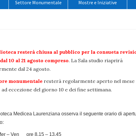
Settore Monumentale
Mostre e Iniziative
o
lioteca resterà chiusa al pubblico per la consueta revisi
 dal 10 al 21 agosto compreso
. La Sala studio riaprirà
rmente dal 24 agosto.
tore monumentale
resterà regolarmente aperto nel mese 
 ad eccezione del giorno 10 e dei fine settimana.
ioteca Medicea Laurenziana osserva il seguente orario di apertu
o:
Mer – Ven ore 8.15 – 13.45