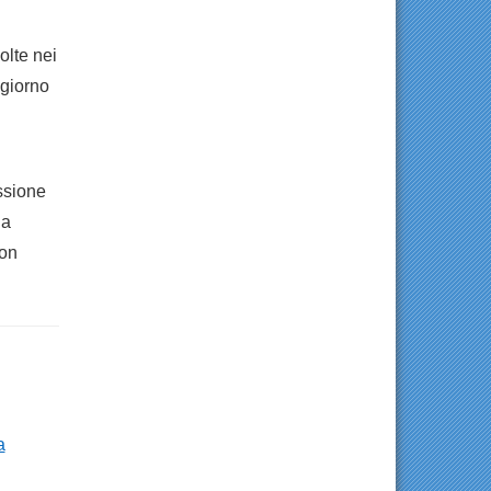
olte nei
 giorno
ssione
la
non
a