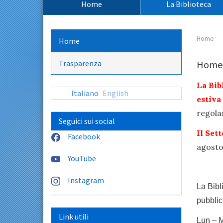
Home
La Biblioteca
principale:
Percors
Home
Home
pagina:
Trasparenza
Home
La Bib
Italiano
English
estiva
regola
Seguici sui social
Il Set
Facebook
agosto
YouTube
Instagram
La Bibl
pubblic
Link utili
Lun – 