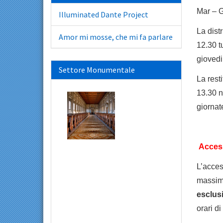
Mar –
Illuminated Dante Project
La dist
Amor mi mosse, che mi fa parlare
12.30 t
giovedi
Settore Monumentale
La rest
13.30 n
giornat
Access
L’acces
massim
esclus
orari di