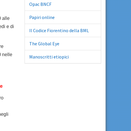
Opac BNCF
Papiri online
 alle
edi e di
Il Codice Fiorentino della BML
The Global Eye
re
0 nelle
Manoscritti etiopici
ne
ro
egli