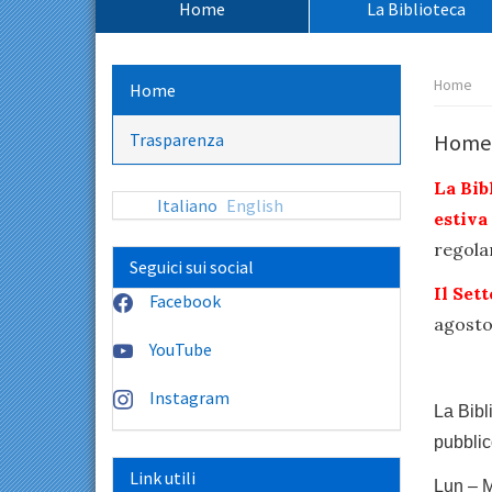
Home
La Biblioteca
principale:
Percors
Home
Home
pagina:
Trasparenza
Home
La Bib
Italiano
English
estiva
regola
Seguici sui social
Il Set
Facebook
agosto
YouTube
Instagram
La Bibl
pubblic
Link utili
Lun – 