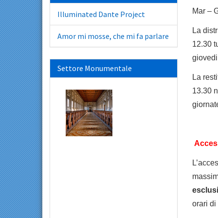
Mar –
Illuminated Dante Project
La dist
Amor mi mosse, che mi fa parlare
12.30 t
giovedi
Settore Monumentale
La rest
13.30 n
giornat
Access
L’acces
massim
esclus
orari di