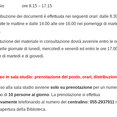
 Gio ore 8.15 – 17.15
ribuzione dei documenti è effettuata nei seguenti orari: dalle 8.30
utte le mattine e dalle 14.00 alle ore 16.00 nei pomeriggi di mart
.
ituzione del materiale in consultazione dovrà avvenire entro le o
elle giornate di lunedì, mercoledì e venerdì ed entro le ore 17.0
e di martedi e di giovedi.
o in sala studio: prenotazione del posto,
orari, distribuzio
so alla sala studio avviene
solo su
prenotazione
per un nume
o di
10 persone al giorno
. La prenotazione si effettua
ivamente
telefonando al numero del
centralino: 055-2937911
n
 apertura della Biblioteca.