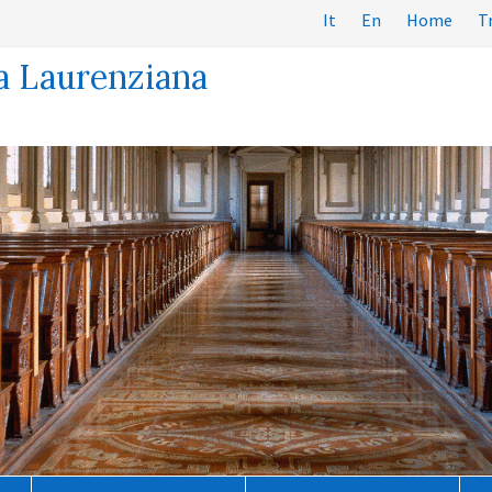
It
En
Home
T
a Laurenziana