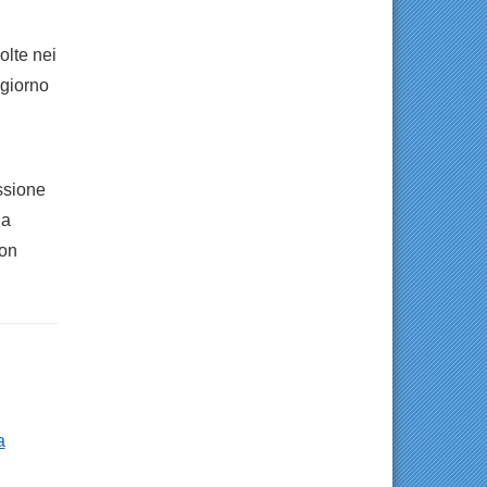
olte nei
 giorno
ssione
la
non
a