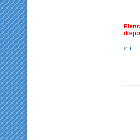
Elenc
dispo
Pdf