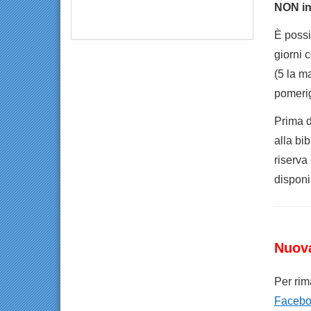
NON inv
È possib
giorni c
(5 la ma
pomerig
Prima d
alla bib
riserva
disponib
Nuov
Per rim
Facebo