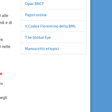
Opac BNCF
Papiri online
 alle
edi e di
Il Codice Fiorentino della BML
The Global Eye
re
0 nelle
Manoscritti etiopici
ne
ro
egli