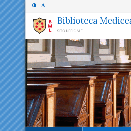
Menù
Menù
principale
superiore:
Menù
Biblioteca Medice
superiore
SITO UFFICIALE
Percorso
di
navigazione
Contenuto
principale
Menù
contestuale
Navigazione
secondaria
Menù
inferiore
Menù