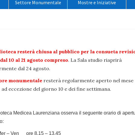
Settore Monumentale
Mostre e Iniziative
o
lioteca resterà chiusa al pubblico per la consueta revisi
 dal 10 al 21 agosto compreso
. La Sala studio riaprirà
rmente dal 24 agosto.
tore monumentale
resterà regolarmente aperto nel mese 
 ad eccezione del giorno 10 e dei fine settimana.
ioteca Medicea Laurenziana osserva il seguente orario di apertu
o:
Mer – Ven ore 8.15 – 13.45