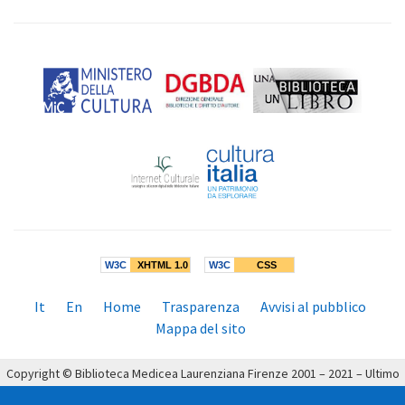
W3C
XHTML 1.0
W3C
CSS
Menù
It
En
Home
Trasparenza
Avvisi al pubblico
inferiore:
Mappa del sito
Copyright © Biblioteca Medicea Laurenziana Firenze 2001 – 2021 – Ultimo
aggiornamento: 19/04/2021