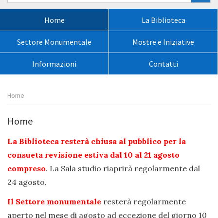
nel
sito:
Menù
Home
La Biblioteca
principale:
Settore Monumentale
Mostre e Iniziative
Informazioni
Contatti
Percorso
Home
pagina:
Home
La Biblioteca resterà chiusa al pubblico per la
consueta revisione estiva dal 10 al 21 agosto
compreso
. La Sala studio riaprirà regolarmente dal
24 agosto.
Il Settore monumentale
resterà regolarmente
aperto nel mese di agosto ad eccezione del giorno 10