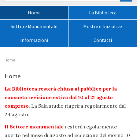
nel
sito:
Menù
Home
La Biblioteca
principale:
Settore Monumentale
Mostre e Iniziative
Informazioni
Contatti
Percorso
Home
pagina:
Home
La Biblioteca resterà chiusa al pubblico per la
consueta revisione estiva dal 10 al 21 agosto
compreso
. La Sala studio riaprirà regolarmente dal
24 agosto.
Il Settore monumentale
resterà regolarmente
aperto nel mese di agosto ad eccezione del giorno 10