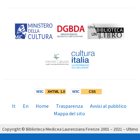
W3C
XHTML 1.0
W3C
CSS
Menù
It
En
Home
Trasparenza
Avvisi al pubblico
inferiore:
Mappa del sito
Copyright © Biblioteca Medicea Laurenziana Firenze 2001 – 2021 – Ultimo
aggiornamento: 19/04/2021