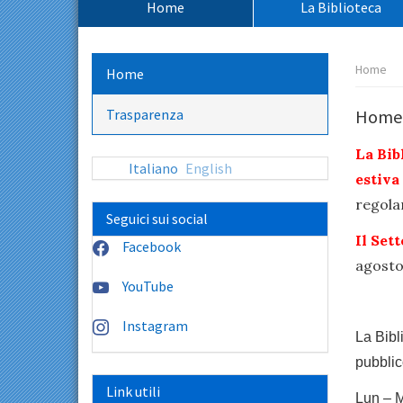
Home
La Biblioteca
principale:
Percors
Home
Home
pagina:
Trasparenza
Home
La Bib
Italiano
English
estiva
regola
Seguici sui social
Il Set
Facebook
agosto
YouTube
Instagram
La Bibl
pubblic
Link utili
Lun – 