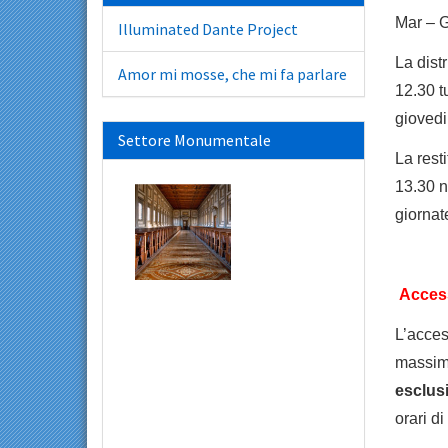
Mar –
Illuminated Dante Project
La dist
Amor mi mosse, che mi fa parlare
12.30 t
giovedi
Settore Monumentale
La rest
13.30 n
giornat
Access
L’acces
massim
esclus
orari di