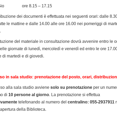
 Gio ore 8.15 – 17.15
ribuzione dei documenti è effettuata nei seguenti orari: dalle 8.30
utte le mattine e dalle 14.00 alle ore 16.00 nei pomeriggi di mart
.
ituzione del materiale in consultazione dovrà avvenire entro le o
elle giornate di lunedì, mercoledì e venerdì ed entro le ore 17.0
e di martedi e di giovedi.
o in sala studio: prenotazione del posto,
orari, distribuzio
so alla sala studio avviene
solo su
prenotazione
per un nume
o di
10 persone al giorno
. La prenotazione si effettua
ivamente
telefonando al numero del
centralino: 055-2937911
n
 apertura della Biblioteca.