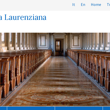
It
En
Home
T
a Laurenziana