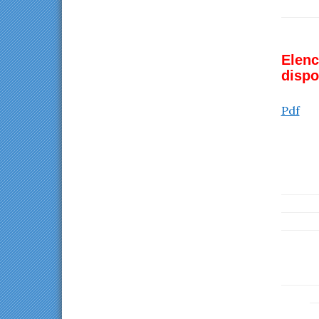
Elenc
dispo
Pdf