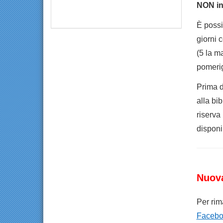
NON inv
È possib
giorni c
(5 la ma
pomerig
Prima d
alla bib
riserva
disponib
Nuov
Per rim
Facebo