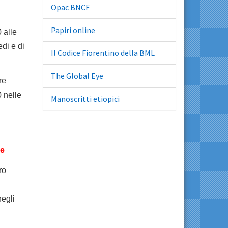
Opac BNCF
Papiri online
 alle
edi e di
Il Codice Fiorentino della BML
The Global Eye
re
0 nelle
Manoscritti etiopici
ne
ro
egli