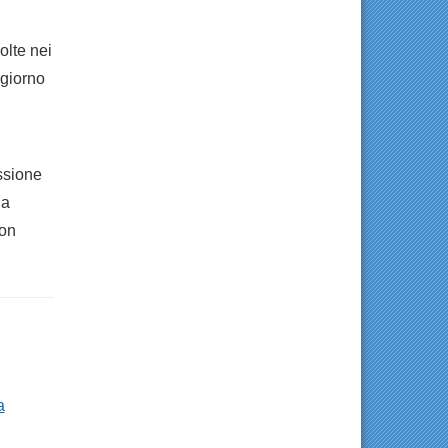
olte nei
 giorno
ssione
la
non
a