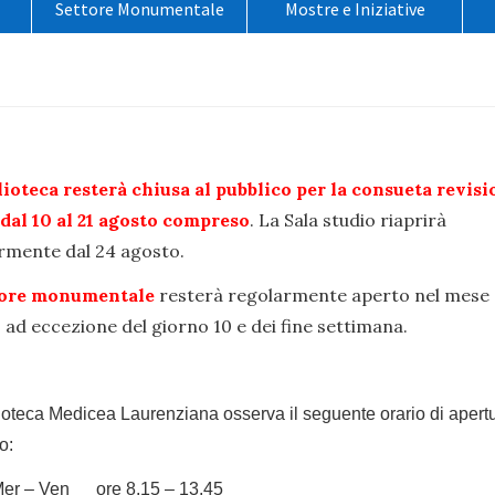
Settore Monumentale
Mostre e Iniziative
o
lioteca resterà chiusa al pubblico per la consueta revisi
 dal 10 al 21 agosto compreso
. La Sala studio riaprirà
rmente dal 24 agosto.
tore monumentale
resterà regolarmente aperto nel mese 
 ad eccezione del giorno 10 e dei fine settimana.
ioteca Medicea Laurenziana osserva il seguente orario di apertu
o:
Mer – Ven ore 8.15 – 13.45