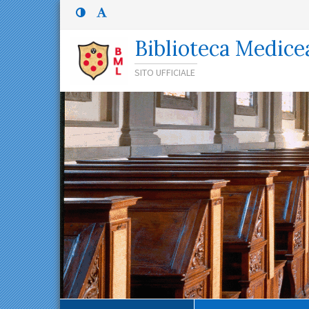
Menù
Menù
principale
superiore:
Menù
Biblioteca Medice
superiore
SITO UFFICIALE
Percorso
di
navigazione
Contenuto
principale
Menù
contestuale
Navigazione
secondaria
Menù
inferiore
Menù