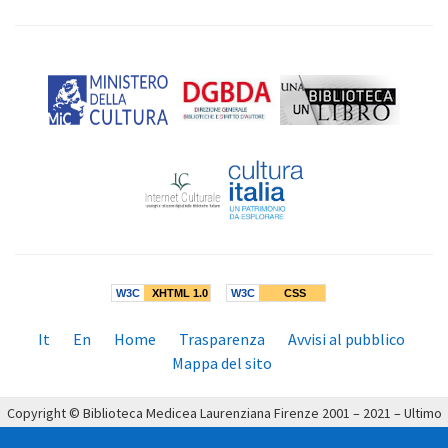
W3C
XHTML 1.0
W3C
CSS
Menù
It
En
Home
Trasparenza
Avvisi al pubblico
inferiore:
Mappa del sito
Copyright © Biblioteca Medicea Laurenziana Firenze 2001 – 2021 – Ultimo
aggiornamento: 19/04/2021