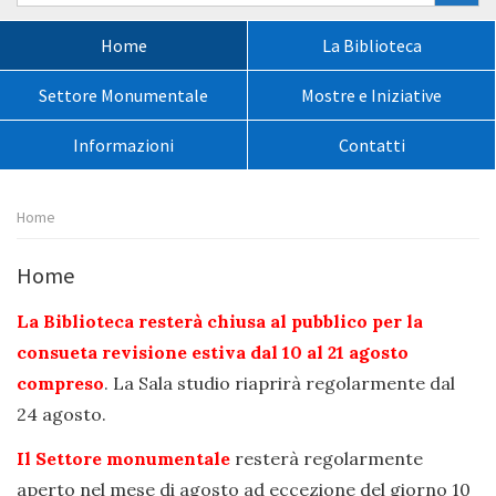
nel
sito:
Menù
Home
La Biblioteca
principale:
Settore Monumentale
Mostre e Iniziative
Informazioni
Contatti
Percorso
Home
pagina:
Home
La Biblioteca resterà chiusa al pubblico per la
consueta revisione estiva dal 10 al 21 agosto
compreso
. La Sala studio riaprirà regolarmente dal
24 agosto.
Il Settore monumentale
resterà regolarmente
aperto nel mese di agosto ad eccezione del giorno 10